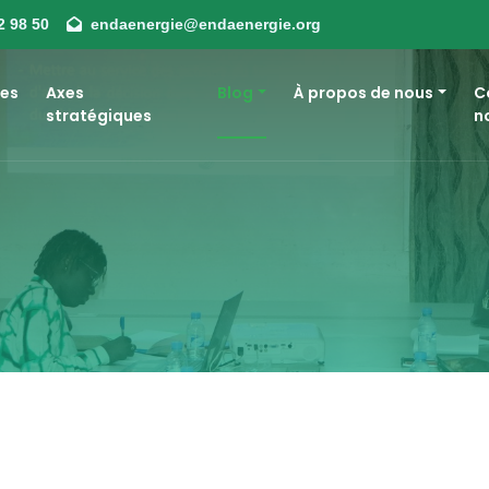
2 98 50
endaenergie@endaenergie.org
es
Axes
Blog
À propos de nous
C
stratégiques
n