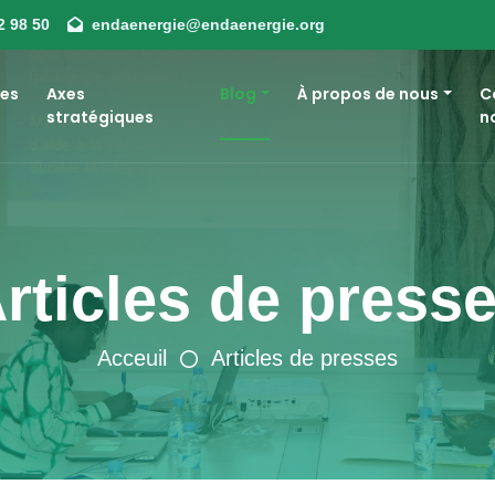
2 98 50
endaenergie@endaenergie.org
es
Axes
Blog
À propos de nous
C
stratégiques
n
rticles de press
Acceuil
Articles de presses