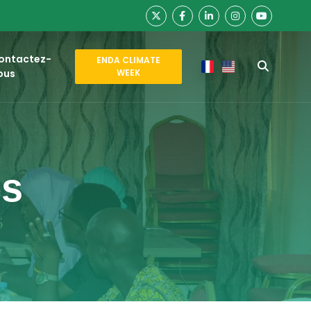
ontactez-
ENDA CLIMATE
ous
WEEK
es