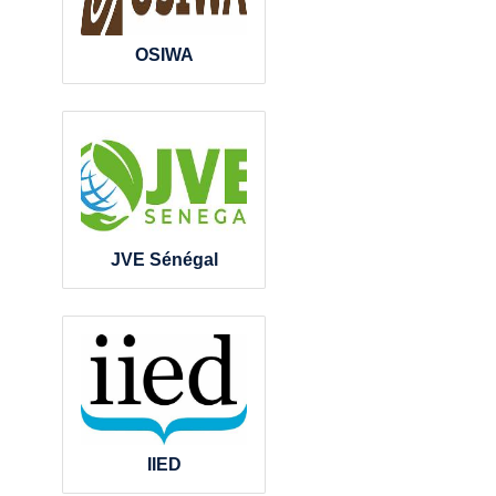
OSIWA
JVE Sénégal
IIED