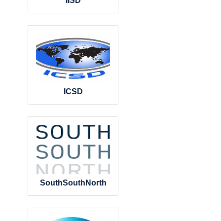
IISD
ICSD
SouthSouthNorth