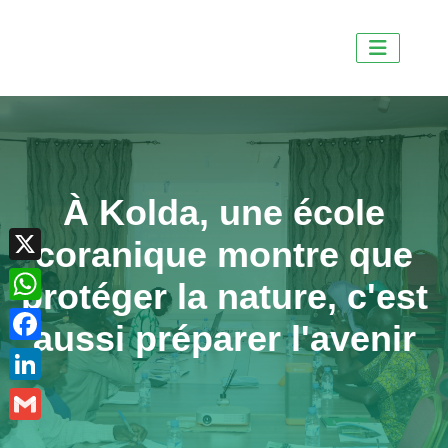
À Kolda, une école
X
coranique montre que
WhatsApp
protéger la nature, c'est
Facebook
aussi préparer l'avenir
LinkedIn
Gmail