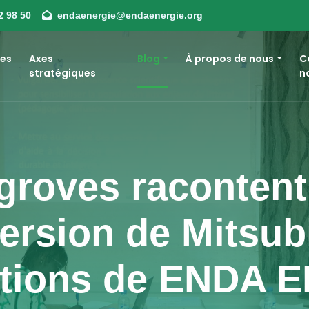
2 98 50
endaenergie@endaenergie.org
es
Axes
Blog
À propos de nous
C
stratégiques
n
roves racontent 
mersion de Mitsub
ctions de ENDA E