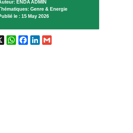
Auteur:
ENDA ADMIN
Thématiques:
Genre & Energie
Publié le :
15 May 2026
X
WhatsApp
Facebook
LinkedIn
Gmail