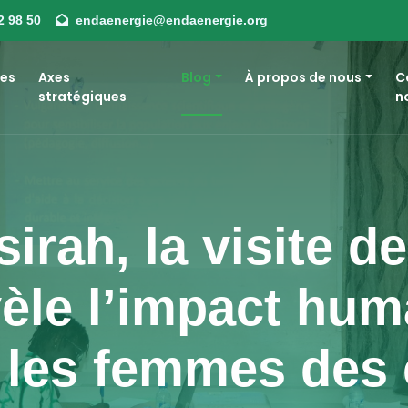
2 98 50
endaenergie@endaenergie.org
es
Axes
Blog
À propos de nous
C
stratégiques
n
sirah, la visite 
vèle l’impact hum
 les femmes des