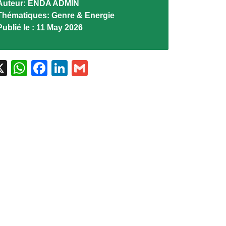
Auteur:
ENDA ADMIN
Thématiques:
Genre & Energie
Publié le :
11 May 2026
X
WhatsApp
Facebook
LinkedIn
Gmail