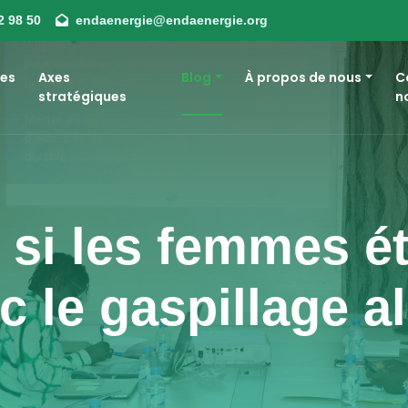
2 98 50
endaenergie@endaenergie.org
es
Axes
Blog
À propos de nous
C
stratégiques
n
si les femmes ét
ec le gaspillage a