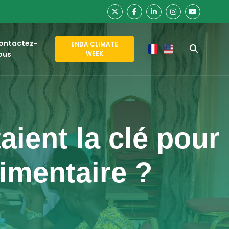
ontactez-
ENDA CLIMATE
ous
WEEK
aient la clé pour
limentaire ?